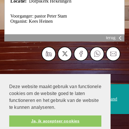
Locatie:
Dorpskerk Hekelingen
Voorganger: pastor Peter Stam
Organist: Kees Heinen
terug
Deze website maakt gebruik van functionele
Protestantsekerk.net is een samenwerking tussen de
cookies om de website goed te laten
dienstenorganisatie van de
Protestantse Kerk in Nederland
functioneren en het gebruik van de website
en
Human Content Mediaproducties B.V.
te kunnen analyseren.
Ja, ik accepteer cookies