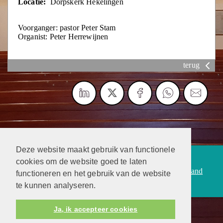
Locatie:
Dorpskerk Hekelingen
Voorganger: pastor Peter Stam
Organist: Peter Herrewijnen
terug
Deze website maakt gebruik van functionele
Protestantsekerk.net is een samenwerking tussen de
cookies om de website goed te laten
dienstenorganisatie van de
Protestantse Kerk in Nederland
functioneren en het gebruik van de website
en
Human Content Mediaproducties B.V.
te kunnen analyseren.
Ja, ik accepteer cookies