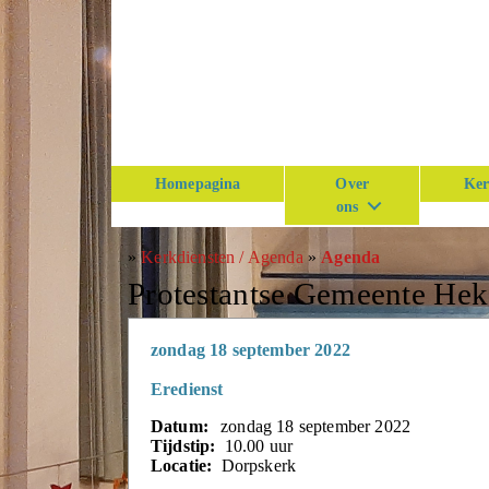
Homepagina
Over
Ker
ons
»
Kerkdiensten / Agenda
»
Agenda
Protestantse Gemeente He
zondag 18 september 2022
Eredienst
Datum:
zondag 18 september 2022
Tijdstip:
10.00 uur
Locatie:
Dorpskerk