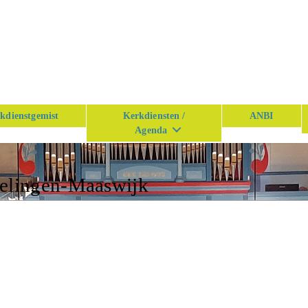
kdienstgemist
Kerkdiensten /
ANBI
Agenda
kelingen-Maaswijk