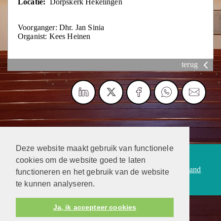
Locatie:
Dorpskerk Hekelingen
Voorganger: Dhr. Jan Sinia
Organist: Kees Heinen
terug
Deze website maakt gebruik van functionele
Protestantsekerk.net is een samenwerking tussen de
cookies om de website goed te laten
dienstenorganisatie van de
Protestantse Kerk in Nederland
functioneren en het gebruik van de website
en
Human Content Mediaproducties B.V.
te kunnen analyseren.
Ja, ik accepteer cookies