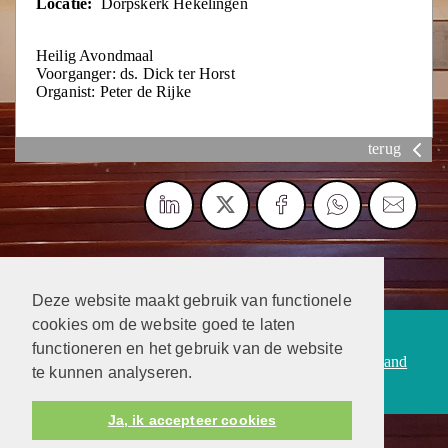
Locatie:
Dorpskerk Hekelingen
Heilig Avondmaal
Voorganger: ds. Dick ter Horst
Organist: Peter de Rijke
terug
Deze website maakt gebruik van functionele
cookies om de website goed te laten
Protestantsekerk.net is een samenwerking tussen de
functioneren en het gebruik van de website
dienstenorganisatie van de
Protestantse Kerk in Nederland
te kunnen analyseren.
en
Human Content Mediaproducties B.V.
Ja, ik accepteer cookies