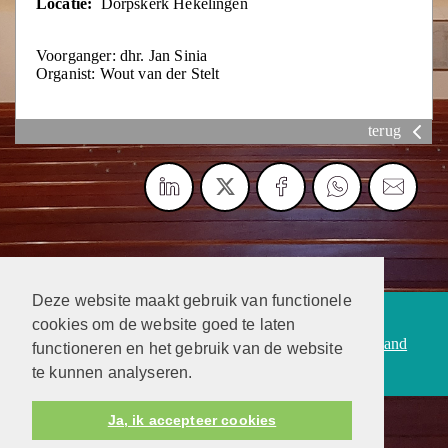
Locatie:
Dorpskerk Hekelingen
Voorganger: dhr. Jan Sinia
Organist: Wout van der Stelt
terug
Deze website maakt gebruik van functionele
Protestantsekerk.net is een samenwerking tussen de
cookies om de website goed te laten
dienstenorganisatie van de
Protestantse Kerk in Nederland
functioneren en het gebruik van de website
en
Human Content Mediaproducties B.V.
te kunnen analyseren.
Ja, ik accepteer cookies