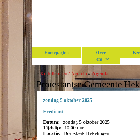
Homepagina
Over
Ker
ons
»
Kerkdiensten / Agenda
»
Agenda
Protestantse Gemeente He
zondag 5 oktober 2025
Eredienst
Datum:
zondag 5 oktober 2025
Tijdstip:
10.00 uur
Locatie:
Dorpskerk Hekelingen