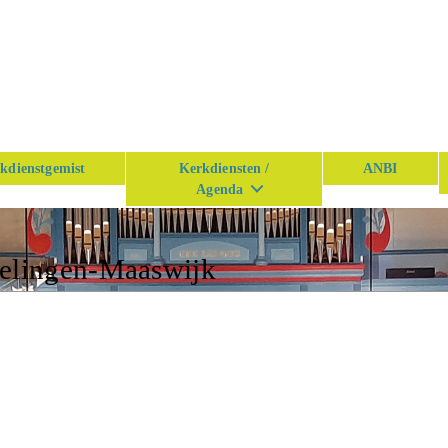
kdienstgemist
Kerkdiensten /
ANBI
Agenda
kelingen-Maaswijk