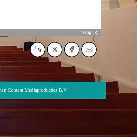
terug
an Content Mediaproducties B.V.