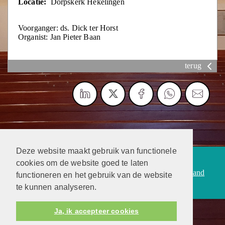
Locatie:
Dorpskerk Hekelingen
Voorganger: ds. Dick ter Horst
Organist: Jan Pieter Baan
terug
Deze website maakt gebruik van functionele
Protestantsekerk.net is een samenwerking tussen de
cookies om de website goed te laten
dienstenorganisatie van de
Protestantse Kerk in Nederland
functioneren en het gebruik van de website
en
Human Content Mediaproducties B.V.
te kunnen analyseren.
Ja, ik accepteer cookies