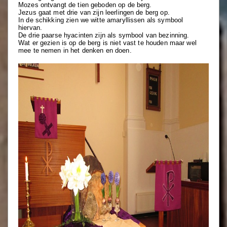
Mozes ontvangt de tien geboden op de berg.
Jezus gaat met drie van zijn leerlingen de berg op.
In de schikking zien we witte amaryllissen als symbool
hiervan.
De drie paarse hyacinten zijn als symbool van bezinning.
Wat er gezien is op de berg is niet vast te houden maar wel
mee te nemen in het denken en doen.