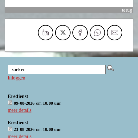
terug
Inloggen
Eredienst
09-08-2026
om
10.00 uur
meer details
Eredienst
23-08-2026
om
10.00 uur
meer details