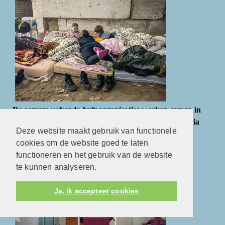
De samenwerkende hulporganisaties werken samen in
een nationale actie voor Oekraïne. Steun Oekraïne via
Deze website maakt gebruik van functionele
Giro 555.
cookies om de website goed te laten
functioneren en het gebruik van de website
Eerste Advent
te kunnen analyseren.
Ja, ik accepteer cookies