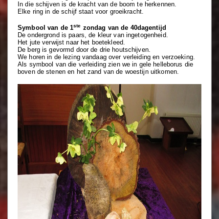
In die schijven is de kracht van de boom te herkennen.
Elke ring in de schijf staat voor groeikracht.
ste
Symbool van de 1
zondag van de 40dagentijd
De ondergrond is paars, de kleur van ingetogenheid.
Het jute verwijst naar het boetekleed.
De berg is gevormd door de drie houtschijven.
We horen in de lezing vandaag over verleiding en verzoeking.
Als symbool van die verleiding zien we in gele helleborus die
boven de stenen en het zand van de woestijn uitkomen.