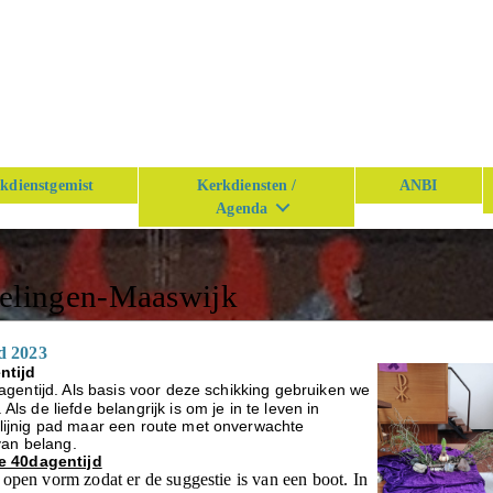
kdienstgemist
Kerkdiensten /
ANBI
Agenda
n
kelingen-Maaswijk
d 2023
ntijd
dagentijd. Als basis voor deze schikking gebruiken we
ls de liefde belangrijk is om je in te leven in
tlijnig pad maar een route met onverwachte
van belang.
 40dagentijd
open vorm zodat er de suggestie is van een boot. In