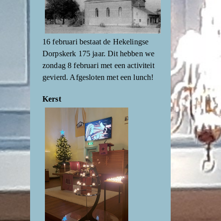
16 februari bestaat de Hekelingse
Dorpskerk 175 jaar. Dit hebben we
zondag 8 februari met een activiteit
gevierd. Afgesloten met een lunch!
Kerst