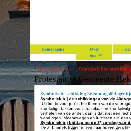
Homepagina
Over
Ker
ons
»
Dorpskerk en meer
»
Liturgisch bloemschikke
Protestantse Gemeente He
Symbolische schikking 3e zondag 40dagentij
Symboliek bij de schikkingen van de 40dage
Uit liefde voor jou’ is het thema van de veertig
‘
kronkelige takken zoals hazelaar en kronkelwilg. A
verhalen van de ander, dan is dat niet een rech
wendingen. Meebewegen en luisteren zijn dan 
e
Symboliek bij biddag op de 3
zondag van de
De 2 bundels liggen in een naar boven gerichte 