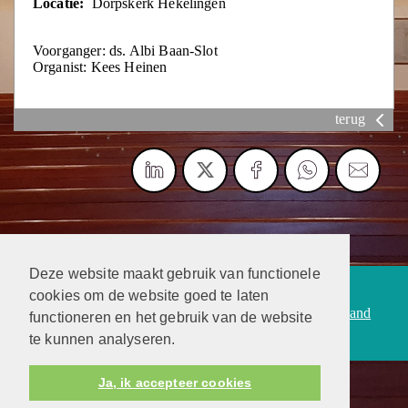
Locatie:
Dorpskerk Hekelingen
Voorganger: ds. Albi Baan-Slot
Organist: Kees Heinen
terug
Deze website maakt gebruik van functionele
Protestantsekerk.net is een samenwerking tussen de
cookies om de website goed te laten
dienstenorganisatie van de
Protestantse Kerk in Nederland
functioneren en het gebruik van de website
en
Human Content Mediaproducties B.V.
te kunnen analyseren.
Ja, ik accepteer cookies