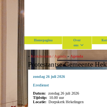
Homepagina
Over
Ker
ons
»
Kerkdiensten / Agenda
»
Agenda
Protestantse Gemeente He
zondag 26 juli 2026
Eredienst
Datum:
zondag 26 juli 2026
Tijdstip:
10.00 uur
Locatie:
Dorpskerk Hekelingen