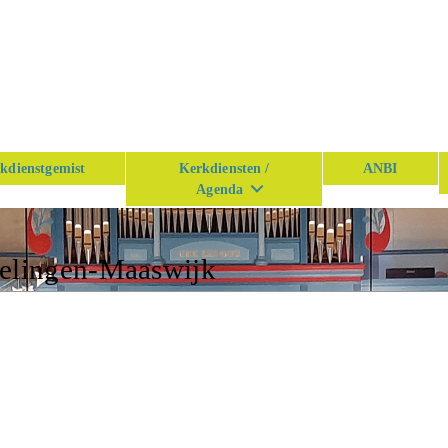
kdienstgemist
Kerkdiensten /
ANBI
Agenda
kelingen-Maaswijk