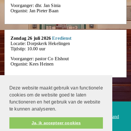
Voorganger: dhr. Jan Sinia
Organist: Jan Pieter Baan
Zondag 26 juli 2026
Eredienst
Locatie: Dorpskerk Hekelingen
Tijdstip: 10.00 uur
Voorganger: pastor Co Elshout
Organist: Kees Heinen
Deze website maakt gebruik van functionele
cookies om de website goed te laten
functioneren en het gebruik van de website
te kunnen analyseren.
Protestantsekerk.net is een samenwerking tussen de
dienstenorganisatie van de
Protestantse Kerk in Nederland
Ja, ik accepteer cookies
en
Human Content Mediaproducties B.V.