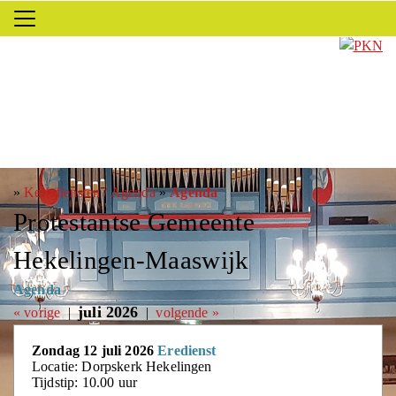
»
Kerkdiensten / Agenda
»
Agenda
Protestantse Gemeente
Hekelingen-Maaswijk
Agenda
juli 2026
« vorige
|
|
volgende »
Zondag 12 juli 2026
Eredienst
Locatie: Dorpskerk Hekelingen
Tijdstip: 10.00 uur