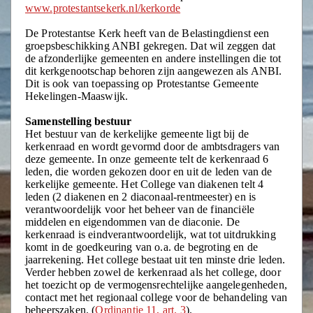
www.protestantsekerk.nl/kerkorde
De Protestantse Kerk heeft van de Belastingdienst een
groepsbeschikking ANBI gekregen. Dat wil zeggen dat
de afzonderlijke gemeenten en andere instellingen die tot
dit kerkgenootschap behoren zijn aangewezen als ANBI.
Dit is ook van toepassing op Protestantse Gemeente
Hekelingen-Maaswijk.
Samenstelling bestuur
Het bestuur van de kerkelijke gemeente ligt bij de
kerkenraad en wordt gevormd door de ambtsdragers van
deze gemeente. In onze gemeente telt de kerkenraad 6
leden, die worden gekozen door en uit de leden van de
kerkelijke gemeente. Het College van diakenen telt 4
leden (2 diakenen en 2 diaconaal-rentmeester) en is
verantwoordelijk voor het beheer van de financiële
middelen en eigendommen van de diaconie. De
kerkenraad is eindverantwoordelijk, wat tot uitdrukking
komt in de goedkeuring van o.a. de begroting en de
jaarrekening. Het college bestaat uit ten minste drie leden.
Verder hebben zowel de kerkenraad als het college, door
het toezicht op de vermogensrechtelijke aangelegenheden,
contact met het regionaal college voor de behandeling van
beheerszaken. (
Ordinantie 11, art. 3
).