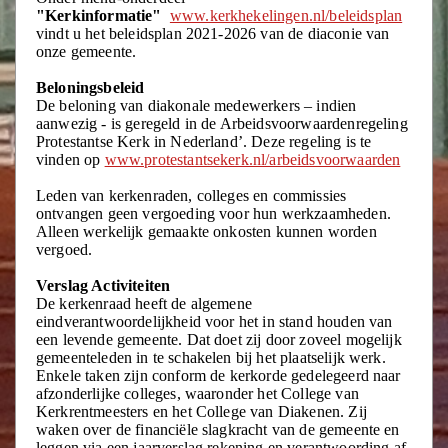
"Kerkinformatie"
www.kerkhekelingen.nl/beleidsplan
vindt u het beleidsplan 2021-2026 van de diaconie van
onze gemeente.
Beloningsbeleid
De beloning van diakonale medewerkers – indien
aanwezig - is geregeld in de Arbeidsvoorwaardenregeling
Protestantse Kerk in Nederland’. Deze regeling is te
vinden op
www.protestantsekerk.nl/arbeidsvoorwaarden
Leden van kerkenraden, colleges en commissies
ontvangen geen vergoeding voor hun werkzaamheden.
Alleen werkelijk gemaakte onkosten kunnen worden
vergoed.
Verslag Activiteiten
De kerkenraad heeft de algemene
eindverantwoordelijkheid voor het in stand houden van
een levende gemeente. Dat doet zij door zoveel mogelijk
gemeenteleden in te schakelen bij het plaatselijk werk.
Enkele taken zijn conform de kerkorde gedelegeerd naar
afzonderlijke colleges, waaronder het College van
Kerkrentmeesters en het College van Diakenen. Zij
waken over de financiële slagkracht van de gemeente en
leggen via een jaarverslag rekening en verantwoording af