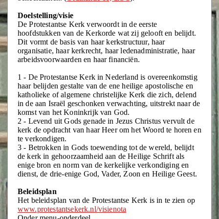
Doelstelling/visie
De Protestantse Kerk verwoordt in de eerste
hoofdstukken van de Kerkorde wat zij gelooft en belijdt.
Dit vormt de basis van haar kerkstructuur, haar
organisatie, haar kerkrecht, haar ledenadministratie, haar
arbeidsvoorwaarden en haar financiën.
1 - De Protestantse Kerk in Nederland is overeenkomstig
haar belijden gestalte van de ene heilige apostolische en
katholieke of algemene christelijke Kerk die zich, delend
in de aan Israël geschonken verwachting, uitstrekt naar de
komst van het Koninkrijk van God.
2 - Levend uit Gods genade in Jezus Christus vervult de
kerk de opdracht van haar Heer om het Woord te horen en
te verkondigen.
3 - Betrokken in Gods toewending tot de wereld, belijdt
de kerk in gehoorzaamheid aan de Heilige Schrift als
enige bron en norm van de kerkelijke verkondiging en
dienst, de drie-enige God, Vader, Zoon en Heilige Geest.
Beleidsplan
Het beleidsplan van de Protestantse Kerk is in te zien op
www.protestantsekerk.nl/visienota
Onder menu-onderdeel