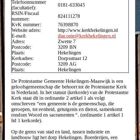
Telefoonnummer
0181-633045
(facultatief):
RSIN/Fiscaal
824111278
nummer:
KvK nummer:
76398870
Website adres:
http://www.kerkhekelingen.nl
E-mail:
diaconie@kerkhekelingen.nl
Adres:
Zwette 7
Postcode:
3209 BN
Plaats:
Hekelingen
Kerkadres:
Dorpsstraat 12
Postcode:
3209 AG
Plaats:
Hekelingen
De Protestantse Gemeente Hekelingen-Maaswijk is een
geloofsgemeenschap die behoort tot de Protestantse Kerk
in Nederland. In het statuut (kerkorde) van de Protestantse
Kerk staat dit in ordinantie 2 artikel 1 als volgt
omschreven “een gemeente is de gemeenschap, die
geroepen, tot eenheid, getuigenis en dienst, samenkomt
rondom Woord en sacramenten “. (ordinantie 1 artikel 1
lid 1 kerkorde).
Op de grens van stad en land, tussen industrie en
landbouw ligt het dorp Hekelingen. Boerderijen, een