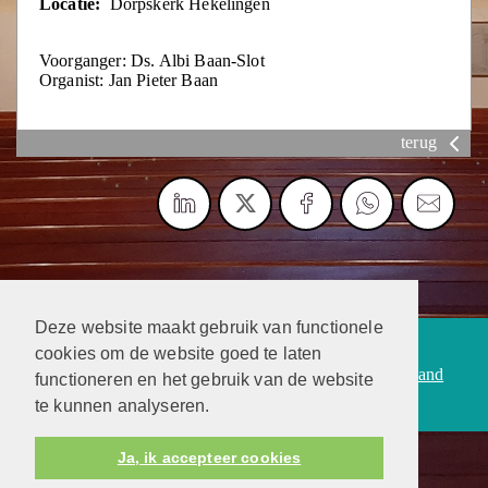
Locatie:
Dorpskerk Hekelingen
Voorganger: Ds. Albi Baan-Slot
Organist: Jan Pieter Baan
terug
Deze website maakt gebruik van functionele
Protestantsekerk.net is een samenwerking tussen de
cookies om de website goed te laten
dienstenorganisatie van de
Protestantse Kerk in Nederland
functioneren en het gebruik van de website
en
Human Content Mediaproducties B.V.
te kunnen analyseren.
Ja, ik accepteer cookies