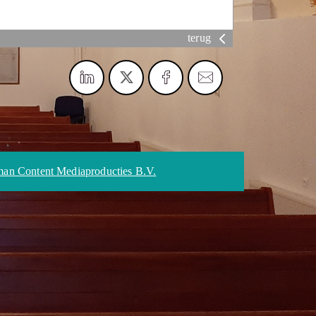
terug
an Content Mediaproducties B.V.