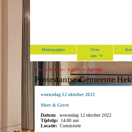
Homepagina
Over
Ker
ons
»
Kerkdiensten / Agenda
»
Agenda
Protestantse Gemeente He
woensdag 12 oktober 2022
Meet & Greet
Datum:
woensdag 12 oktober 2022
Tijdstip:
14.00 uur
Locatie:
Consistorie