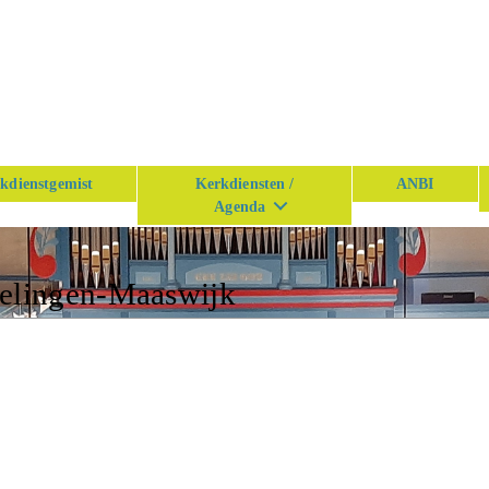
kdienstgemist
Kerkdiensten /
ANBI
Agenda
kelingen-Maaswijk