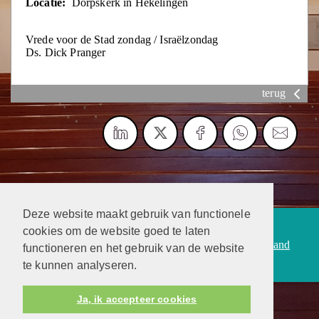
Locatie:
Dorpskerk in Hekelingen
Vrede voor de Stad zondag / Israëlzondag
Ds. Dick Pranger
terug
Deze website maakt gebruik van functionele
Protestantsekerk.net is een samenwerking tussen de
cookies om de website goed te laten
dienstenorganisatie van de
Protestantse Kerk in Nederland
functioneren en het gebruik van de website
en
Human Content Mediaproducties B.V.
te kunnen analyseren.
Ja, ik accepteer cookies