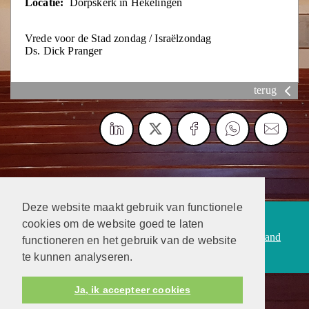
Locatie:
Dorpskerk in Hekelingen
Vrede voor de Stad zondag / Israëlzondag
Ds. Dick Pranger
terug
Deze website maakt gebruik van functionele
Protestantsekerk.net is een samenwerking tussen de
cookies om de website goed te laten
dienstenorganisatie van de
Protestantse Kerk in Nederland
functioneren en het gebruik van de website
en
Human Content Mediaproducties B.V.
te kunnen analyseren.
Ja, ik accepteer cookies