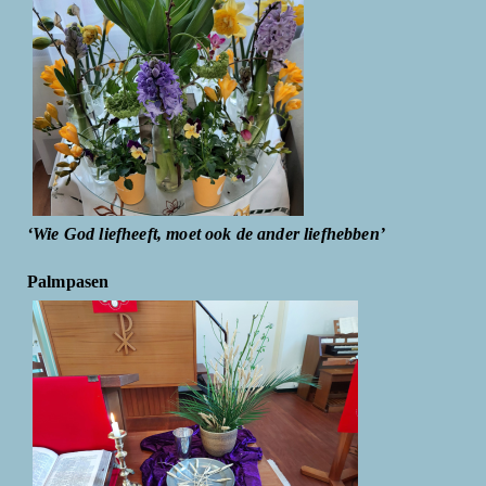
‘Wie God liefheeft, moet ook de ander liefhebben’
Palmpasen