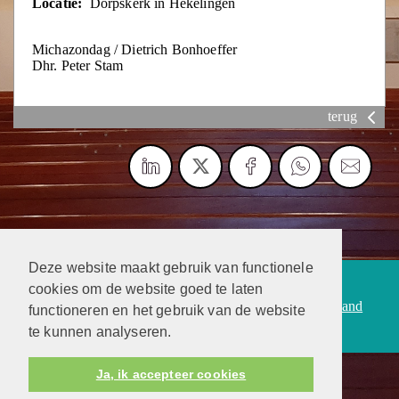
Locatie:
Dorpskerk in Hekelingen
Michazondag / Dietrich Bonhoeffer
Dhr. Peter Stam
terug
Deze website maakt gebruik van functionele
Protestantsekerk.net is een samenwerking tussen de
cookies om de website goed te laten
dienstenorganisatie van de
Protestantse Kerk in Nederland
functioneren en het gebruik van de website
en
Human Content Mediaproducties B.V.
te kunnen analyseren.
Ja, ik accepteer cookies