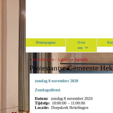
Homepagina
Over
Ker
ons
»
Kerkdiensten / Agenda
»
Agenda
Protestantse Gemeente He
zondag 8 november 2020
Zondagsdienst
Datum:
zondag 8 november 2020
Tijdstip:
10:00:00 - 11:00:00
Locatie:
Dorpskerk Hekelingen