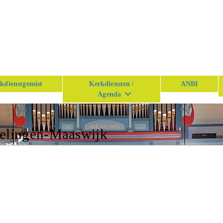
kdienstgemist
Kerkdiensten /
ANBI
Agenda
kelingen-Maaswijk