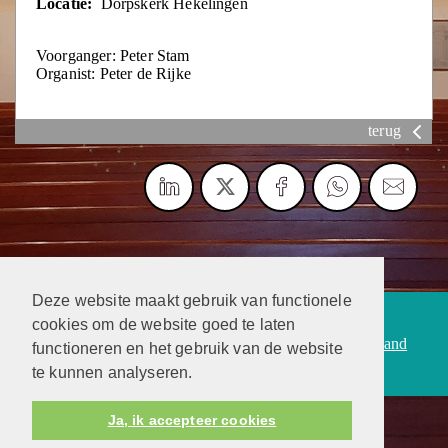
Locatie:
Dorpskerk Hekelingen
Voorganger: Peter Stam
Organist: Peter de Rijke
terug
Deze website maakt gebruik van functionele
Protestantsekerk.net is een samenwerking tussen de
cookies om de website goed te laten
dienstenorganisatie van de
Protestantse Kerk in Nederland
functioneren en het gebruik van de website
en
Human Content Mediaproducties B.V.
te kunnen analyseren.
Ja, ik accepteer cookies