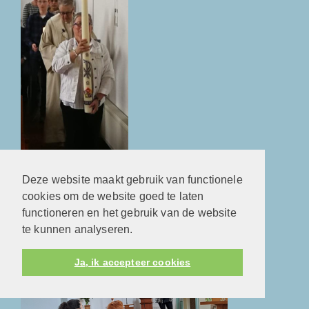
Deze website maakt gebruik van functionele
Pasen. Het licht van Christus! Een nieuw begin!
cookies om de website goed te laten
functioneren en het gebruik van de website
Veertigdagentijd en Kindernevendienst
te kunnen analyseren.
Ja, ik accepteer cookies