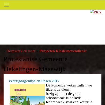
»
Dorpskerk en meer
»
Projecten Kindernevendienst
Protestantse Gemeente
Hekelingen-Maaswijk
Veertigdagentijd en Pasen 2017
De komende weken zullen we
tijdens de dienst
bezig zijn met de grote
schoonmaak in de kerk.
Iedere week staat een koffertje