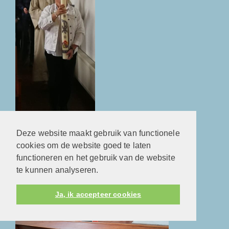
Pasen. Het licht van Christus! Een nieuw begin!
Deze website maakt gebruik van functionele
Veertigdagentijd en Kindernevendienst
cookies om de website goed te laten
functioneren en het gebruik van de website
te kunnen analyseren.
Ja, ik accepteer cookies