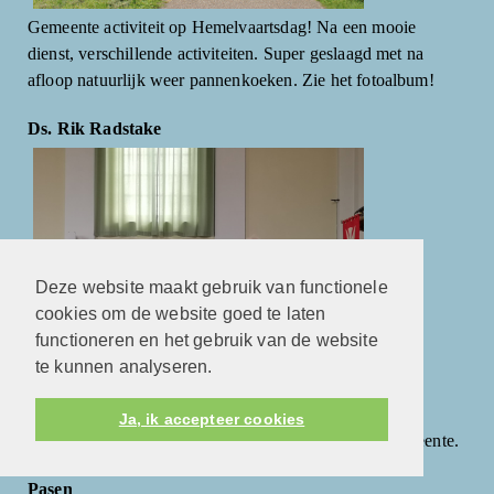
Gemeente activiteit op Hemelvaartsdag! Na een mooie
dienst, verschillende activiteiten. Super geslaagd met na
afloop natuurlijk weer pannenkoeken. Zie het fotoalbum!
Ds. Rik Radstake
Deze website maakt gebruik van functionele
cookies om de website goed te laten
functioneren en het gebruik van de website
te kunnen analyseren.
In de dienst van afgelopen zondag 27 maart is ds. Rik
Ja, ik accepteer cookies
Radstake door ds. At Polhuis verbonden aan onze gemeente.
Pasen