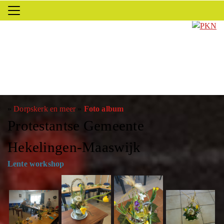
»
Dorpskerk en meer
»
Foto album
Protestantse Gemeente
Hekelingen-Maaswijk
Lente workshop