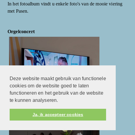
In het fotoalbum vindt u enkele foto's van de mooie viering
met Pasen.
Orgelconcert
Deze website maakt gebruik van functionele
cookies om de website goed te laten
functioneren en het gebruik van de website
te kunnen analyseren.
Orgelconcert door Jan Pieter Baan
Ja, ik accepteer cookies
Doopdienst 21-01-2024