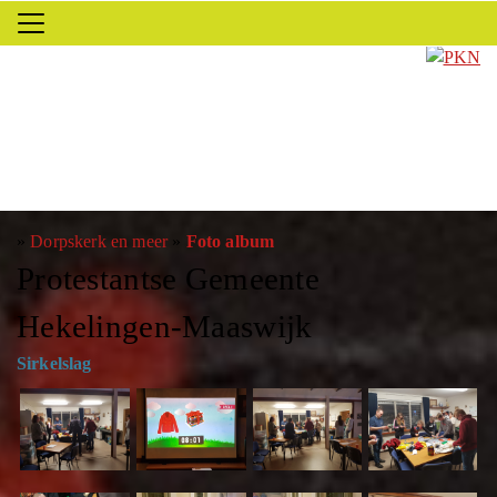
»
Dorpskerk en meer
»
Foto album
Protestantse Gemeente
Hekelingen-Maaswijk
Sirkelslag