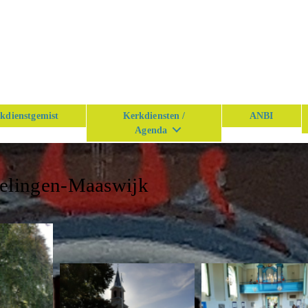
kdienstgemist
Kerkdiensten /
ANBI
Agenda
kelingen-Maaswijk