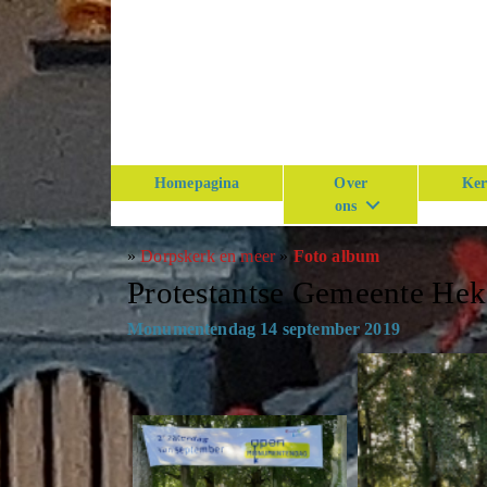
Homepagina
Over
Ker
ons
»
Dorpskerk en meer
»
Foto album
Protestantse Gemeente He
Monumentendag 14 september 2019