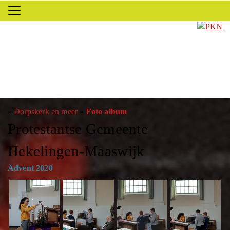
»
Dorpskerk en meer
»
Foto album
Protestantse Gemeente
Hekelingen-Maaswijk
Advent 2020