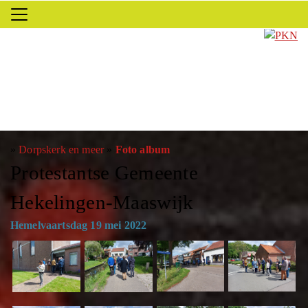
»
Dorpskerk en meer
»
Foto album
Protestantse Gemeente
Hekelingen-Maaswijk
Hemelvaartsdag 19 mei 2022