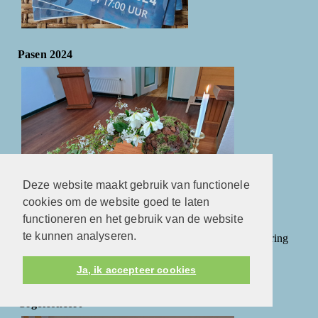
Pasen 2024
Deze website maakt gebruik van functionele
cookies om de website goed te laten
functioneren en het gebruik van de website
te kunnen analyseren.
In het fotoalbum vindt u enkele foto's van de mooie viering
met Pasen.
Ja, ik accepteer cookies
Orgelconcert