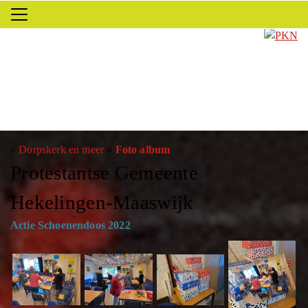
»
Dorpskerk en meer
»
Foto album
Protestantse Gemeente
Hekelingen-Maaswijk
Actie Schoenendoos 2022