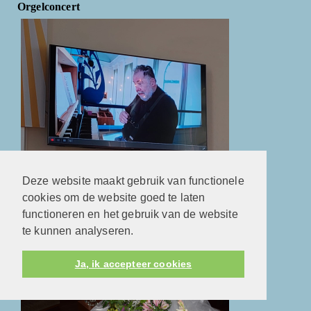
Orgelconcert
Orgelconcert door Jan Pieter Baan
Deze website maakt gebruik van functionele
cookies om de website goed te laten
Doopdienst 21-01-2024
functioneren en het gebruik van de website
te kunnen analyseren.
Ja, ik accepteer cookies