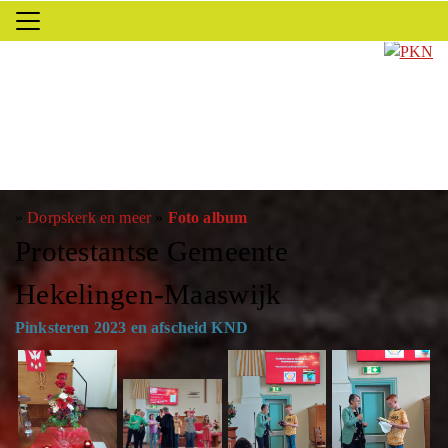
»
Dorpskerk en meer
»
Foto album
Protestantse Gemeente
Hekelingen-Maaswijk
Pinksteren 2023 en afscheid KND