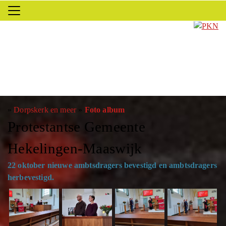
»
Dorpskerk en meer
»
Foto album
Protestantse Gemeente
Hekelingen-Maaswijk
22 oktober nieuwe ambtsdragers bevestigd en ambtsdragers
herbevestigd.