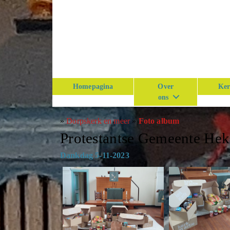
Homepagina
Over
Ker
ons
»
Dorpskerk en meer
»
Foto album
Protestantse Gemeente He
Dankdag 5-11-2023