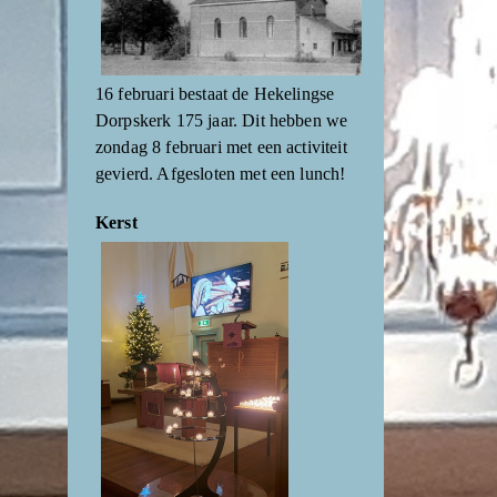
16 februari bestaat de Hekelingse
Dorpskerk 175 jaar. Dit hebben we
zondag 8 februari met een activiteit
gevierd. Afgesloten met een lunch!
Kerst