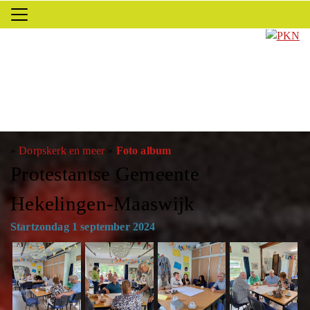
»
Dorpskerk en meer
»
Foto album
Protestantse Gemeente
Hekelingen-Maaswijk
Startzondag 1 september 2024