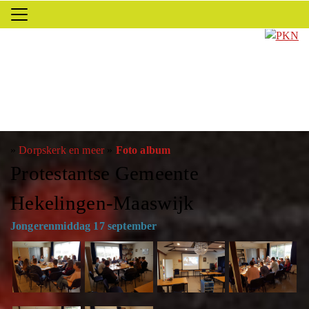
»
Dorpskerk en meer
»
Foto album
Protestantse Gemeente
Hekelingen-Maaswijk
Jongerenmiddag 17 september