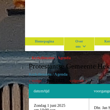
Homepagina
Over
Ker
ons
»
Kerkdiensten / Agenda
Protestantse Gemeente He
Kerkdiensten / Agenda
juni 2025
« vorige
|
|
volgende »
datum/tijd
voorgang
Zondag 1 juni 2025
Dhr. Jan 
om 10:00 uur