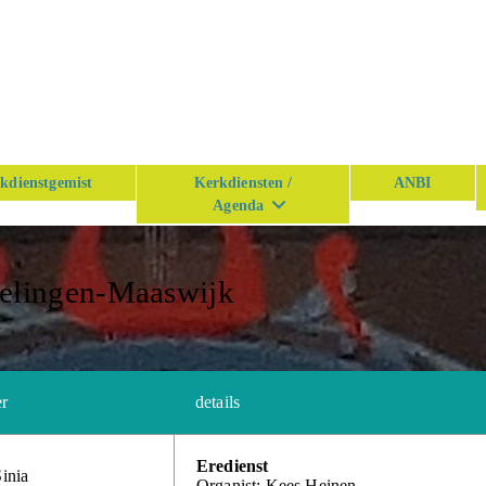
kdienstgemist
Kerkdiensten /
ANBI
Agenda
kelingen-Maaswijk
er
details
Eredienst
Sinia
Organist: Kees Heinen