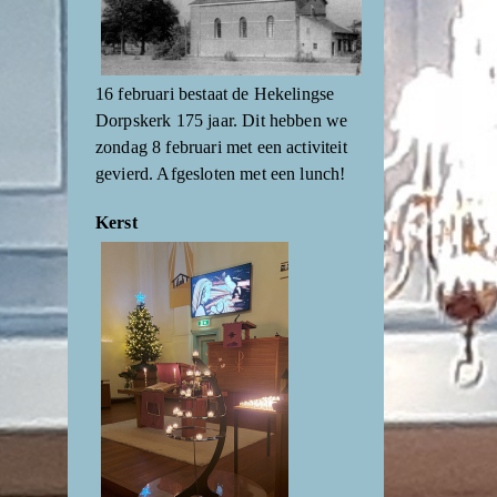
16 februari bestaat de Hekelingse
Dorpskerk 175 jaar. Dit hebben we
zondag 8 februari met een activiteit
gevierd. Afgesloten met een lunch!
Kerst