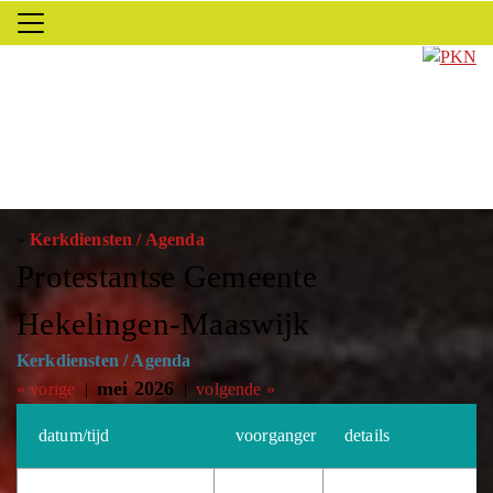
»
Kerkdiensten / Agenda
Protestantse Gemeente
Hekelingen-Maaswijk
Kerkdiensten / Agenda
mei 2026
« vorige
|
|
volgende »
datum/tijd
voorganger
details