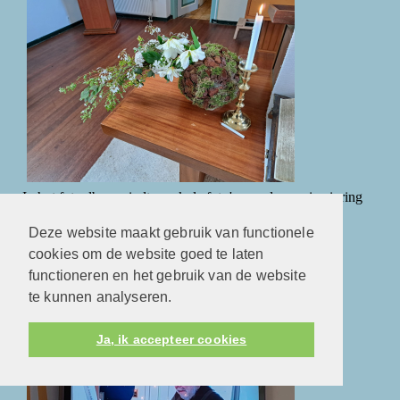
In het fotoalbum vindt u enkele foto's van de mooie viering
met Pasen.
Deze website maakt gebruik van functionele
cookies om de website goed te laten
functioneren en het gebruik van de website
Orgelconcert
te kunnen analyseren.
Ja, ik accepteer cookies