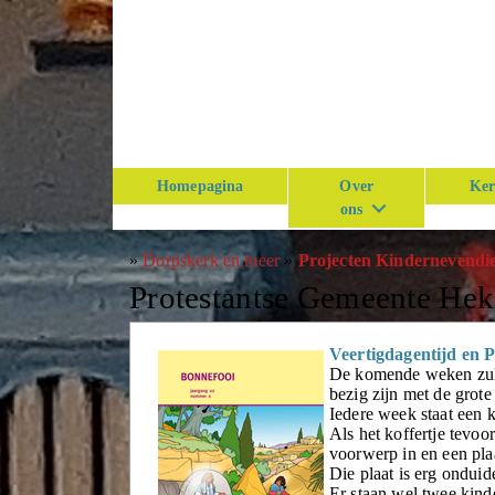
Homepagina
Over
Ker
ons
»
Dorpskerk en meer
»
Projecten Kindernevendi
Protestantse Gemeente He
Veertigdagentijd en 
De komende weken zull
bezig zijn met de grot
Iedere week staat een ko
Als het koffertje tevoor
voorwerp in en een pla
Die plaat is erg onduide
Er staan wel twee kinde