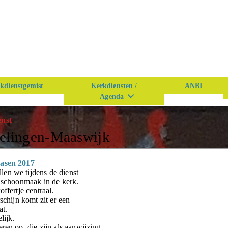
kdienstgemist
Kerkdiensten /
ANBI
Agenda
enst
kelingen-Maaswijk
Pasen 2017
en we tijdens de dienst
e schoonmaak in de kerk.
ffertje centraal.
schijn komt zit er een
at.
lijk.
ren op, die zijn als aanwijzing