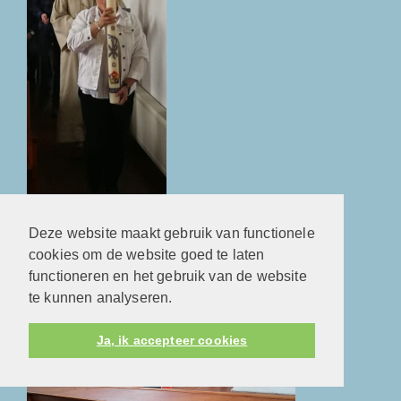
Pasen. Het licht van Christus! Een nieuw begin!
Deze website maakt gebruik van functionele
Veertigdagentijd en Kindernevendienst
cookies om de website goed te laten
functioneren en het gebruik van de website
te kunnen analyseren.
Ja, ik accepteer cookies