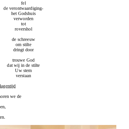
fel
de verontwaardiging-
het Godshuis
verworden
tot
rovershol
de schreeuw
om stilte
dringt door
trouwe God
dat wij in de stilte
Uw stem
verstaan
agentijd
horen we de
een,
en.