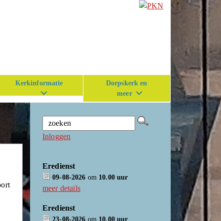
Kerkinformatie
Dorpskerk en
meer
Inloggen
Eredienst
09-08-2026
om
10.00 uur
oort
meer details
e
Eredienst
23-08-2026
om
10.00 uur