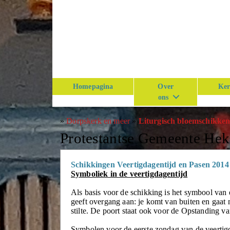
Homepagina
Over
Ker
ons
»
Dorpskerk en meer
»
Liturgisch bloemschikke
Protestantse Gemeente He
Schikkingen Veertigdagentijd en Pasen 2014
Symboliek in de veertigdagentijd
Als basis voor de schikking is het symbool van 
geeft overgang aan: je komt van buiten en gaat 
stilte. De poort staat ook voor de Opstanding va
Symbolen voor de eerste zondag van de veertig