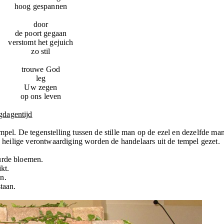
hoog gespannen
door
de poort gegaan
verstomt het gejuich
zo stil
trouwe God
leg
Uw zegen
op ons leven
gdagentijd
mpel. De tegenstelling tussen de stille man op de ezel en dezelfde ma
en heilige verontwaardiging worden de handelaars uit de tempel gezet.
urde bloemen.
kt.
n.
staan.