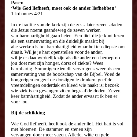
Pasen
‘Wie God liefheeft, moet ook de ander liefhebben’
1 Johannes 4:21
In de traditie van de kerk zijn de zes - later zeven -daden
die Jezus noemt gaandeweg de zeven werken
van barmhartigheid gaan heten. Een titel die je kunt lezen
als een samenvatting en die duidelijk maakt: bij
alle werken is het barmhartigheid waar het ten diepste om
draait. Wil je je hart openstellen voor de ander,
wil je er daadwerkelijk zijn als die ander een beroep op
jou doet met zijn honger, dorst of ziekte? Wees
barmhartig. Sommigen zien dit vervolgens weer als een
samenvatting van de boodschap van de Bijbel. Voed de
hongerigen en geef de dorstigen te drinken; geef de
vreemdelingen onderdak en kleed wie naakt is; bezoek
wie ziek is en gevangen zit en begraaf de doden. Zeven
keer barmhartigheid. Zodat de ander ervaart: ik ben er
voor jou.
Bij de schikking
Wie God liefheeft, heeft ook de ander lief. Het hart is vol
met bloemen. De stammen en stenen zijn
vervangen door meer vazen. Allerlei witte en gele