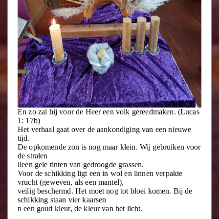
En zo zal hij voor de Heer een volk gereedmaken. (Lucas
1: 17b)
Het verhaal gaat over de aankondiging van een nieuwe
tijd.
De opkomende zon is nog maar klein. Wij gebruiken voor
de stralen
lleen gele tinten van gedroogde grassen.
Voor de schikking ligt een in wol en linnen verpakte
vrucht (geweven, als een mantel),
veilig beschermd. Het moet nog tot bloei komen. Bij de
schikking staan vier kaarsen
n een goud kleur, de kleur van het licht.