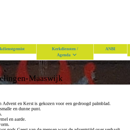
kdienstgemist
Kerkdiensten /
ANBI
Agenda
n
kelingen-Maaswijk
n Advent en Kerst is gekozen voor een gedroogd palmblad.
 smalle en dunne punt.
s.
emel en aarde.
vorm.
oor gods Geest van de mensen waar de adventstijd over verhaalt.