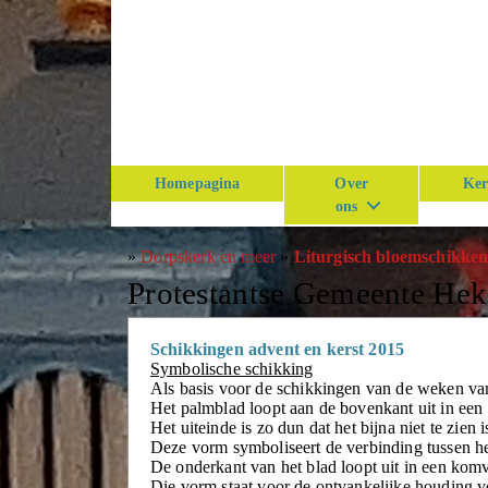
Homepagina
Over
Ker
ons
»
Dorpskerk en meer
»
Liturgisch bloemschikke
Protestantse Gemeente He
Schikkingen advent en kerst 2015
Symbolische schikking
Als basis voor de schikkingen van de weken va
Het palmblad loopt aan de bovenkant uit in een
Het uiteinde is zo dun dat het bijna niet te zien i
Deze vorm symboliseert de verbinding tussen h
De onderkant van het blad loopt uit in een kom
Die vorm staat voor de ontvankelijke houding v