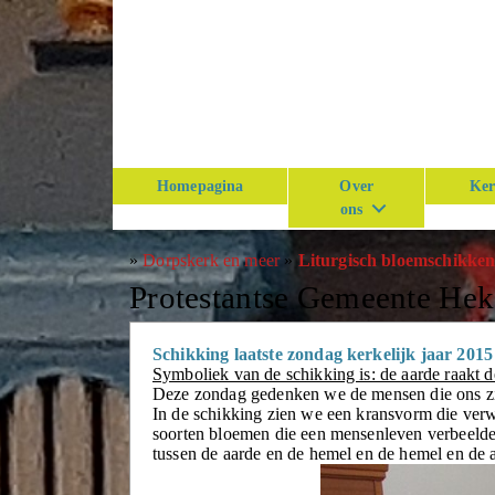
Homepagina
Over
Ker
ons
»
Dorpskerk en meer
»
Liturgisch bloemschikke
Protestantse Gemeente He
Schikking laatste zondag kerkelijk jaar 2015
Symboliek van de schikking is: de aarde raakt 
Deze zondag gedenken we de mensen die ons 
In de schikking zien we een kransvorm die verw
soorten bloemen die een mensenleven verbeelde
tussen de aarde en de hemel en de hemel en de 