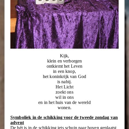
Kijk,
klein en verborgen
ontkiemt het Leven
in een knop,
het koninkrijk van God
is nabij.
Het Licht
zoekt ons
wil in ons
en in het huis van de wereld
wonen.
Symboliek in de schikking voor de tweede zondag van
advent
De bét is in de schikking iets schuin naar boven geplaatst