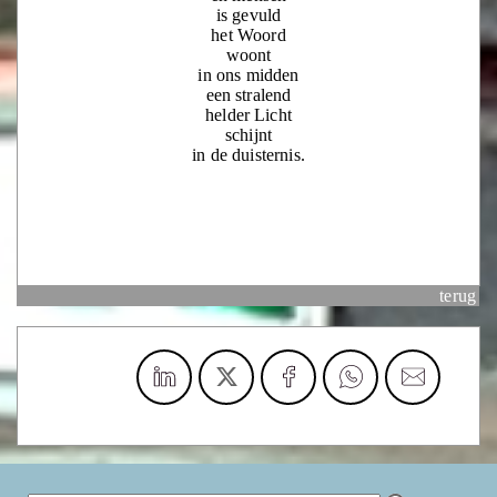
is gevuld
het Woord
woont
in ons midden
een stralend
helder Licht
schijnt
in de duisternis.
terug