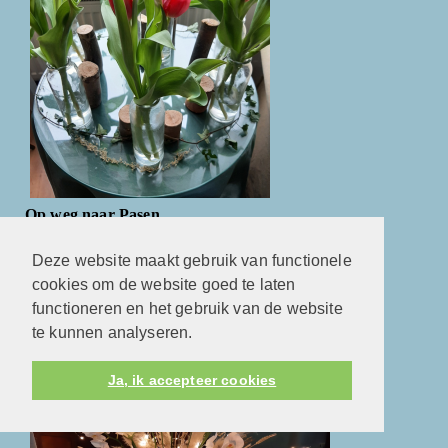
Op weg naar Pasen
Deze website maakt gebruik van functionele
In het menu Dorpskerk en meer vindt u de liturgische
cookies om de website goed te laten
schikking voor de veertigdagentijd.
functioneren en het gebruik van de website
Kerst bloemschikking
te kunnen analyseren.
Ja, ik accepteer cookies