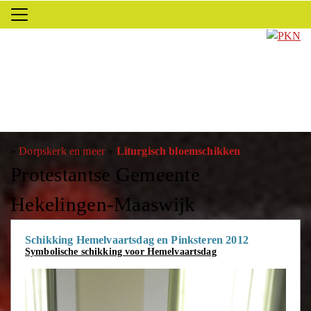
»
Dorpskerk en meer
»
Liturgisch bloemschikken
Protestantse Gemeente
Hekelingen-Maaswijk
Schikking Hemelvaartsdag en Pinksteren 2012
Symbolische schikking voor Hemelvaartsdag