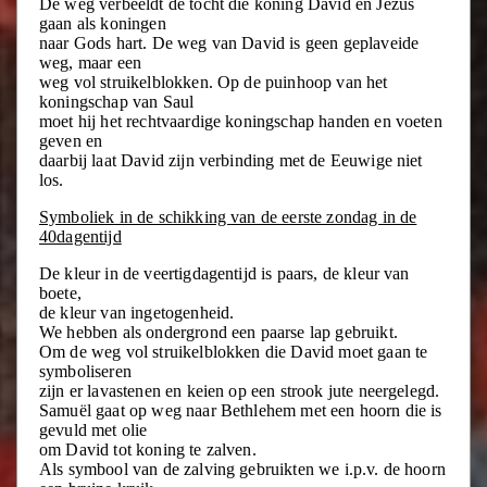
De weg verbeeldt de tocht die koning David en Jezus
gaan als koningen
naar Gods hart. De weg van David is geen geplaveide
weg, maar een
weg vol struikelblokken. Op de puinhoop van het
koningschap van Saul
moet hij het rechtvaardige koningschap handen en voeten
geven en
daarbij laat David zijn verbinding met de Eeuwige niet
los.
Symboliek in de schikking van de eerste zondag in de
40dagentijd
De kleur in de veertigdagentijd is paars, de kleur van
boete,
de kleur van ingetogenheid.
We hebben als ondergrond een paarse lap gebruikt.
Om de weg vol struikelblokken die David moet gaan te
symboliseren
zijn er lavastenen en keien op een strook jute neergelegd.
Samuël gaat op weg naar Bethlehem met een hoorn die is
gevuld met olie
om David tot koning te zalven.
Als symbool van de zalving gebruikten we i.p.v. de hoorn