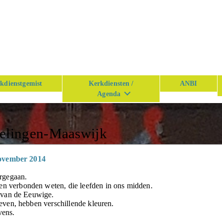
kdienstgemist
Kerkdiensten /
ANBI
Agenda
n
kelingen-Maaswijk
november 2014
rgegaan.
verbonden weten, die leefden in ons midden.
 van de Eeuwige.
ven, hebben verschillende kleuren.
vens.