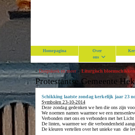
Homepagina
Over
Ker
ons
»
Dorpskerk en meer
»
Liturgisch bloemschikke
Protestantse Gemeente He
Schikking laatste zondag kerkelijk jaar 23 
Symbolen 23-10-2014
Deze zondag gedenken we hen die ons zijn voo
We noemen namen waarmee we een mensenleven 
Verbonden met ons en verbonden met het Licht
De linten, waarmee we die verbondenheid aange
De kleuren vertellen over het unieke van die le